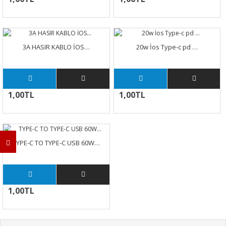
3A HASIR KABLO İOS…
20w İos Type-c pd …
1,00TL
1,00TL
TYPE-C TO TYPE-C USB 60W…
1,00TL