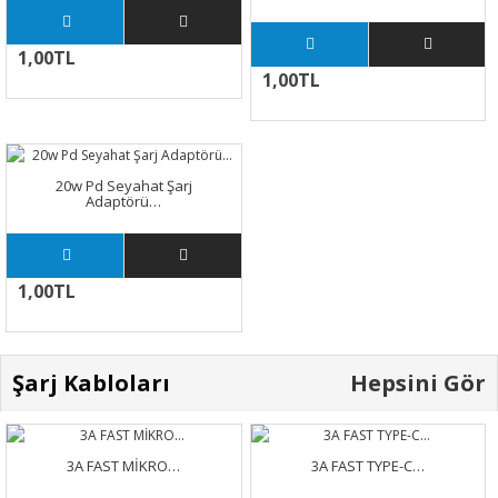
1,00TL
1,00TL
20w Pd Seyahat Şarj
Adaptörü…
1,00TL
Şarj Kabloları
Hepsini Gör
3A FAST MİKRO…
3A FAST TYPE-C…